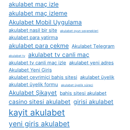
akulabet maç izle
akulabet maç izleme
Akulabet Mobil Uygulama
akulabet nasil bir site
akulabet oyun seçenekleri
akulabet para yatirma
akulabet para çekme
Akulabet Telegram
akulabet tv canli maç
akulabet tv
akulabet tv canli maç izle
akulabet yeni adres
Akulabet Yeni Giriş
akulabet çevrimiçi bahis sitesi
akulabet üyelik
akulabet üyelik formu
akulabet üyelik süreci
Akulabet Şikayet
bahis sitesi akulabet
casino sitesi akulabet
girisi akulabet
kayit akulabet
yeni giris akulabet