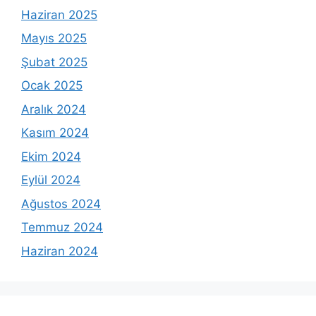
Haziran 2025
Mayıs 2025
Şubat 2025
Ocak 2025
Aralık 2024
Kasım 2024
Ekim 2024
Eylül 2024
Ağustos 2024
Temmuz 2024
Haziran 2024