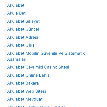
Akulabet
Akula Bet
Akulabet Şikayet
Akulabet Güncel
Akulabet Adresi
Akulabet Giriş
Akulabet Mobilin Güvenilir Ve Sistematik
Aşamaları
Akulabet Çevrimiçi Casino Sitesi
Akulabet Online Bahis
Akulabet Bakara
Akulabet Web Sitesi
Akulabet Mevduat