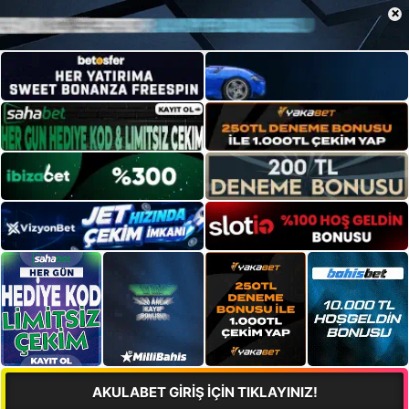
×
AKULABET GİRİŞ İÇİN TIKLAYINIZ!