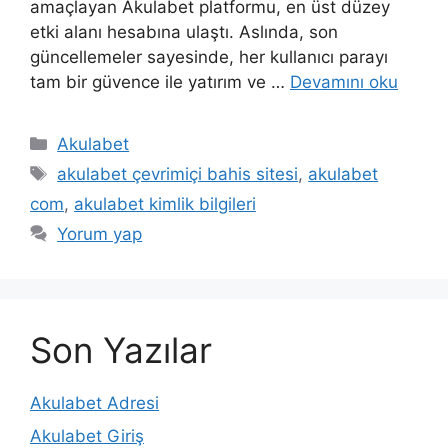
amaçlayan Akulabet platformu, en üst düzey
etki alanı hesabına ulaştı. Aslında, son
güncellemeler sayesinde, her kullanıcı parayı
tam bir güvence ile yatırım ve …
Devamını oku
Kategoriler
Akulabet
Etiketler
akulabet çevrimiçi bahis sitesi
,
akulabet
com
,
akulabet kimlik bilgileri
Yorum yap
Son Yazılar
Akulabet Adresi
Akulabet Giriş