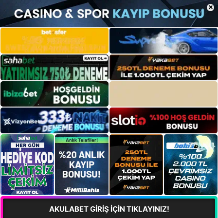
×
AKULABET GİRİŞ İÇİN TIKLAYINIZ!