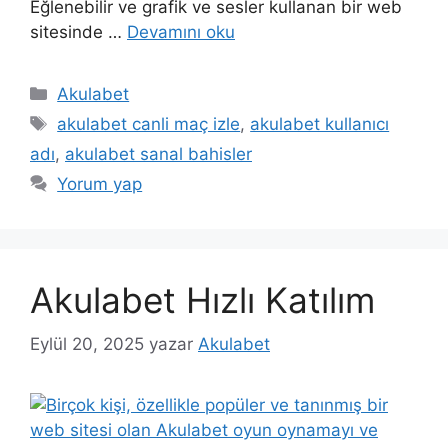
Eğlenebilir ve grafik ve sesler kullanan bir web
sitesinde …
Devamını oku
Kategoriler
Akulabet
Etiketler
akulabet canli maç izle
,
akulabet kullanıcı
adı
,
akulabet sanal bahisler
Yorum yap
Akulabet Hızlı Katılım
Eylül 20, 2025
yazar
Akulabet