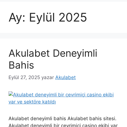
Ay:
Eylül 2025
Akulabet Deneyimli
Bahis
Eylül 27, 2025
yazar
Akulabet
Akulabet deneyimli bahis Akulabet bahis sitesi.
Akulabet deneyimli bir çevrimiçi casino ekibi var