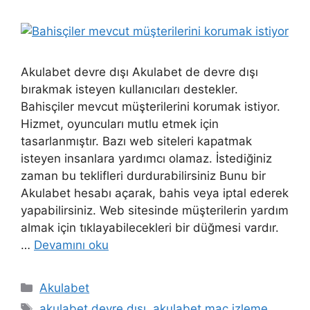
Akulabet devre dışı Akulabet de devre dışı
bırakmak isteyen kullanıcıları destekler.
Bahisçiler mevcut müşterilerini korumak istiyor.
Hizmet, oyuncuları mutlu etmek için
tasarlanmıştır. Bazı web siteleri kapatmak
isteyen insanlara yardımcı olamaz. İstediğiniz
zaman bu teklifleri durdurabilirsiniz Bunu bir
Akulabet hesabı açarak, bahis veya iptal ederek
yapabilirsiniz. Web sitesinde müşterilerin yardım
almak için tıklayabilecekleri bir düğmesi vardır.
…
Devamını oku
Kategoriler
Akulabet
Etiketler
akulabet devre dışı
,
akulabet maç izleme
,