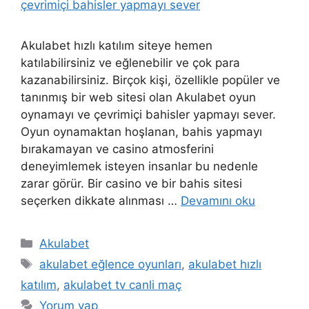
Akulabet hızlı katılım siteye hemen
katılabilirsiniz ve eğlenebilir ve çok para
kazanabilirsiniz. Birçok kişi, özellikle popüler ve
tanınmış bir web sitesi olan Akulabet oyun
oynamayı ve çevrimiçi bahisler yapmayı sever.
Oyun oynamaktan hoşlanan, bahis yapmayı
bırakamayan ve casino atmosferini
deneyimlemek isteyen insanlar bu nedenle
zarar görür. Bir casino ve bir bahis sitesi
seçerken dikkate alınması …
Devamını oku
Kategoriler
Akulabet
Etiketler
akulabet eğlence oyunları
,
akulabet hızlı
katılım
,
akulabet tv canli maç
Yorum yap