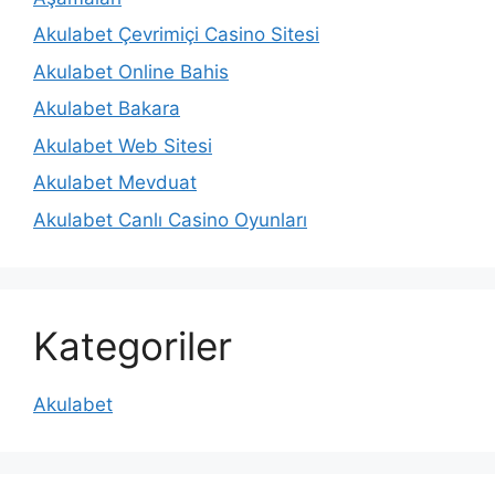
Akulabet Çevrimiçi Casino Sitesi
Akulabet Online Bahis
Akulabet Bakara
Akulabet Web Sitesi
Akulabet Mevduat
Akulabet Canlı Casino Oyunları
Kategoriler
Akulabet