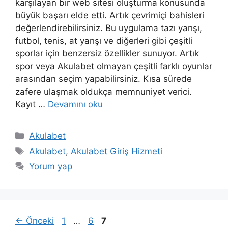
karşılayan bir web sitesi oluşturma konusunda
büyük başarı elde etti. Artık çevrimiçi bahisleri
değerlendirebilirsiniz. Bu uygulama tazı yarışı,
futbol, tenis, at yarışı ve diğerleri gibi çeşitli
sporlar için benzersiz özellikler sunuyor. Artık
spor veya Akulabet olmayan çeşitli farklı oyunlar
arasından seçim yapabilirsiniz. Kısa sürede
zafere ulaşmak oldukça memnuniyet verici.
Kayıt …
Devamını oku
Kategoriler
Akulabet
Etiketler
Akulabet
,
Akulabet Giriş Hizmeti
Yorum yap
Sayfa
Sayfa
Sayfa
←
Önceki
1
…
6
7