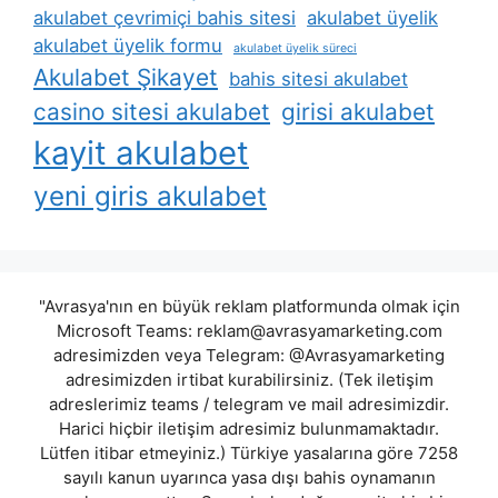
akulabet çevrimiçi bahis sitesi
akulabet üyelik
akulabet üyelik formu
akulabet üyelik süreci
Akulabet Şikayet
bahis sitesi akulabet
casino sitesi akulabet
girisi akulabet
kayit akulabet
yeni giris akulabet
"Avrasya'nın en büyük reklam platformunda olmak için
Microsoft Teams:
reklam@avrasyamarketing.com
adresimizden veya Telegram: @Avrasyamarketing
adresimizden irtibat kurabilirsiniz. (Tek iletişim
adreslerimiz teams / telegram ve mail adresimizdir.
Harici hiçbir iletişim adresimiz bulunmamaktadır.
Lütfen itibar etmeyiniz.) Türkiye yasalarına göre 7258
sayılı kanun uyarınca yasa dışı bahis oynamanın