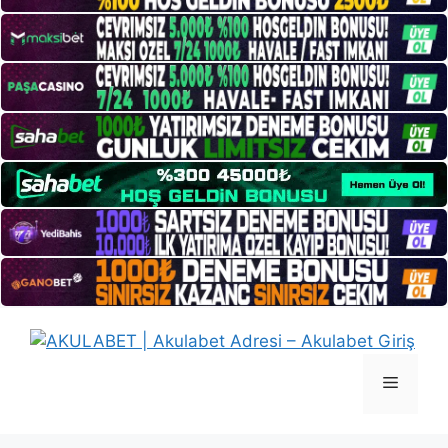
İçeriğe
atla
Menü