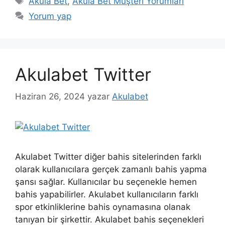
Akula Bet
,
Akula Bet Müşteri Yorumları
Yorum yap
Akulabet Twitter
Haziran 26, 2024
yazar
Akulabet
Akulabet Twitter diğer bahis sitelerinden farklı
olarak kullanıcılara gerçek zamanlı bahis yapma
şansı sağlar. Kullanıcılar bu seçenekle hemen
bahis yapabilirler. Akulabet kullanıcıların farklı
spor etkinliklerine bahis oynamasına olanak
tanıyan bir şirkettir. Akulabet bahis seçenekleri