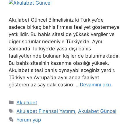
Akulabet Güncel Bilmelisiniz ki Türkiye’de
sadece birkaç bahis firması faaliyet göstermeye
yetkilidir. Bu bahis sitesi de yüksek vergiler ve
diğer sorunlar nedeniyle Türkiye’de. Aynı
zamanda Türkiye’de yasa dışı bahis
faaliyetlerinde bulunan kişiler de bulunmaktadır.
Bu bahis sitesinin kazanma olasılığı yüksek.
Akulabet sitesi bahis oynayabileceğiniz yerdir.
Türkiye ve Avrupa’da aynı anda faaliyet
gösteren az sayıdaki casino …
Devamını oku
Kategoriler
Akulabet
Etiketler
Akulabet Finansal Yatırım
,
Akulabet Güncel
Yorum yap