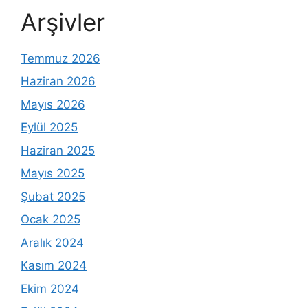
Arşivler
Temmuz 2026
Haziran 2026
Mayıs 2026
Eylül 2025
Haziran 2025
Mayıs 2025
Şubat 2025
Ocak 2025
Aralık 2024
Kasım 2024
Ekim 2024