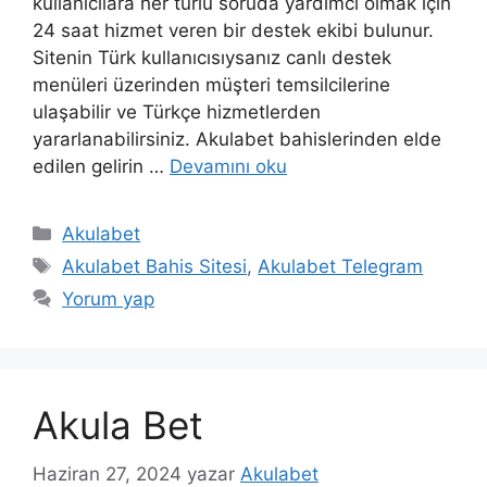
kullanıcılara her türlü soruda yardımcı olmak için
24 saat hizmet veren bir destek ekibi bulunur.
Sitenin Türk kullanıcısıysanız canlı destek
menüleri üzerinden müşteri temsilcilerine
ulaşabilir ve Türkçe hizmetlerden
yararlanabilirsiniz. Akulabet bahislerinden elde
edilen gelirin …
Devamını oku
Kategoriler
Akulabet
Etiketler
Akulabet Bahis Sitesi
,
Akulabet Telegram
Yorum yap
Akula Bet
Haziran 27, 2024
yazar
Akulabet