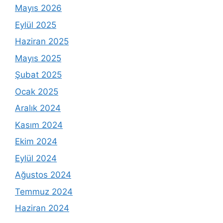
Mayıs 2026
Eylül 2025
Haziran 2025
Mayıs 2025
Şubat 2025
Ocak 2025
Aralık 2024
Kasım 2024
Ekim 2024
Eylül 2024
Ağustos 2024
Temmuz 2024
Haziran 2024