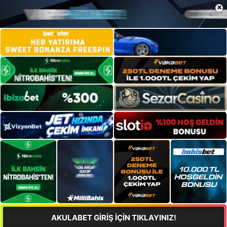
×
AKULABET GİRİŞ İÇİN TIKLAYINIZ!