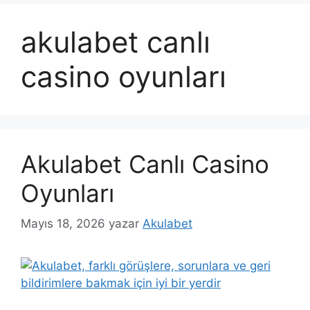
akulabet canlı
casino oyunları
Akulabet Canlı Casino
Oyunları
Mayıs 18, 2026
yazar
Akulabet