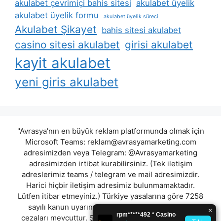
akulabet çevrimiçi bahis sitesi
akulabet üyelik
akulabet üyelik formu
akulabet üyelik süreci
Akulabet Şikayet
bahis sitesi akulabet
casino sitesi akulabet
girisi akulabet
kayit akulabet
yeni giris akulabet
"Avrasya'nın en büyük reklam platformunda olmak için
Microsoft Teams:
reklam@avrasyamarketing.com
adresimizden veya Telegram: @Avrasyamarketing
adresimizden irtibat kurabilirsiniz. (Tek iletişim
adreslerimiz teams / telegram ve mail adresimizdir.
Harici hiçbir iletişim adresimiz bulunmamaktadır.
Lütfen itibar etmeyiniz.) Türkiye yasalarına göre 7258
sayılı kanun uyarınca yasa dışı bahis oynamanın
cezaları mevcuttur. Şu an bulunduğunuz site hiç bir