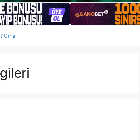
gileri