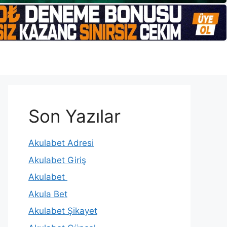
Son Yazılar
Akulabet Adresi
Akulabet Giriş
Akulabet
Akula Bet
Akulabet Şikayet