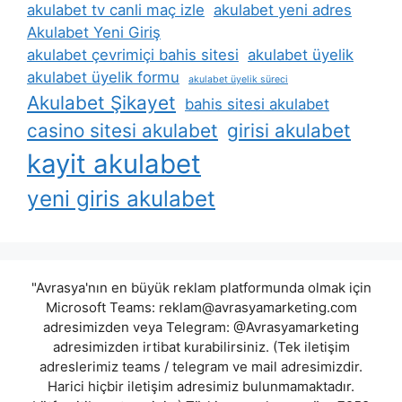
akulabet tv canli maç izle
akulabet yeni adres
Akulabet Yeni Giriş
akulabet çevrimiçi bahis sitesi
akulabet üyelik
akulabet üyelik formu
akulabet üyelik süreci
Akulabet Şikayet
bahis sitesi akulabet
casino sitesi akulabet
girisi akulabet
kayit akulabet
yeni giris akulabet
"Avrasya'nın en büyük reklam platformunda olmak için
Microsoft Teams:
reklam@avrasyamarketing.com
adresimizden veya Telegram: @Avrasyamarketing
adresimizden irtibat kurabilirsiniz. (Tek iletişim
adreslerimiz teams / telegram ve mail adresimizdir.
Harici hiçbir iletişim adresimiz bulunmamaktadır.