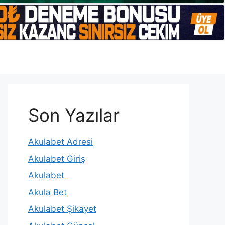
Son Yazılar
Akulabet Adresi
Akulabet Giriş
Akulabet
Akula Bet
Akulabet Şikayet