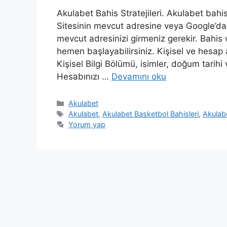
Akulabet Bahis Stratejileri. Akulabet bahis
Sitesinin mevcut adresine veya Google’da 
mevcut adresinizi girmeniz gerekir. Bahis 
hemen başlayabilirsiniz. Kişisel ve hesap ay
Kişisel Bilgi Bölümü, isimler, doğum tarihi 
Hesabınızı …
Devamını oku
Kategoriler
Akulabet
Etiketler
Akulabet
,
Akulabet Basketbol Bahisleri
,
Akulabe
Yorum yap